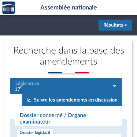
Accèder
Aller au contenu
Aller en bas de la page
Assemblée nationale
à la
page
d'accueil
Résultats >
Recherche dans la base des
amendements
Législature
e
17
Suivre les amendements en discussion
Dossier concerné / Organe
examinateur
Dossier législatif