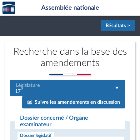
Accèder
Aller au contenu
Aller en bas de la page
Assemblée nationale
à la
page
d'accueil
Résultats >
Recherche dans la base des
amendements
Législature
e
17
Suivre les amendements en discussion
Dossier concerné / Organe
examinateur
Dossier législatif