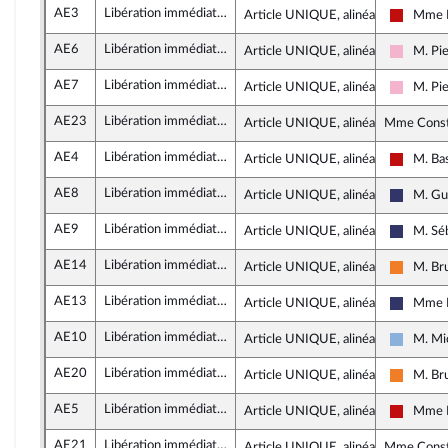
AE3
Libération immédiate de Boualem Sansal
Article UNIQUE, alinéa 35
Mme N
La Fran
AE6
Libération immédiate de Boualem Sansal
Article UNIQUE, alinéa 35
M. Pie
Socialis
AE7
Libération immédiate de Boualem Sansal
Article UNIQUE, alinéa 36
M. Pie
Socialis
AE23
Libération immédiate de Boualem Sansal
Article UNIQUE, alinéa 35
Mme Consta
AE4
Libération immédiate de Boualem Sansal
Article UNIQUE, alinéa 36
M. Ba
La Fran
AE8
Libération immédiate de Boualem Sansal
Article UNIQUE, alinéa 36
M. Gu
Rassemb
AE9
Libération immédiate de Boualem Sansal
Article UNIQUE, alinéa 36
M. Sé
Rassemb
AE14
Libération immédiate de Boualem Sansal
Article UNIQUE, alinéa 18
M. Br
Les Dé
AE13
Libération immédiate de Boualem Sansal
Article UNIQUE, alinéa 36
Mme L
Rassemb
AE10
Libération immédiate de Boualem Sansal
Article UNIQUE, alinéa 36
M. Mi
Droite 
AE20
Libération immédiate de Boualem Sansal
Article UNIQUE, alinéa 36
M. Br
Les Dé
AE5
Libération immédiate de Boualem Sansal
Article UNIQUE, alinéa 20
Mme N
La Fran
AE21
Libération immédiate de Boualem Sansal
Article UNIQUE, alinéa 22
Mme Consta