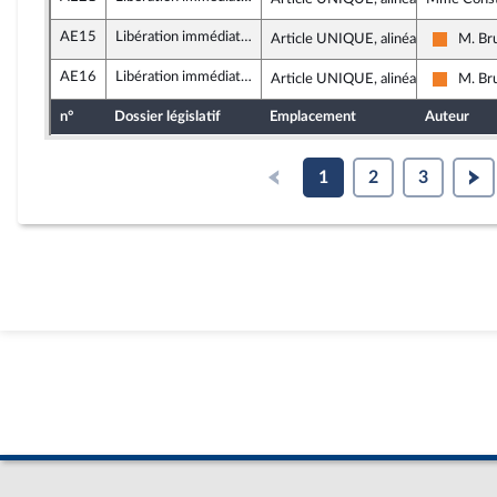
AE15
Libération immédiate de Boualem Sansal
Article UNIQUE, alinéa 23
M. Br
Les Dé
AE16
Libération immédiate de Boualem Sansal
Article UNIQUE, alinéa 26
M. Br
Les Dé
n°
Dossier législatif
Emplacement
Auteur
1
2
3