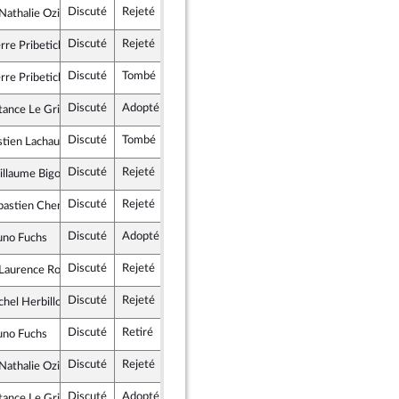
Discuté
Rejeté
4 mars 2025
Commission des affaires étrangères
athalie Oziol
ce insoumise - Nouveau Front Populaire
Discuté
Rejeté
4 mars 2025
Commission des affaires étrangères
rre Pribetich
tes et apparentés
Discuté
Tombé
4 mars 2025
Commission des affaires étrangères
rre Pribetich
tes et apparentés
Discuté
Adopté
4 mars 2025
Commission des affaires étrangères
nce Le Grip, rapporteure
Discuté
Tombé
4 mars 2025
Commission des affaires étrangères
stien Lachaud
ce insoumise - Nouveau Front Populaire
Discuté
Rejeté
4 mars 2025
Commission des affaires étrangères
illaume Bigot
lement National
Discuté
Rejeté
4 mars 2025
Commission des affaires étrangères
bastien Chenu
lement National
Discuté
Adopté
4 mars 2025
Commission des affaires étrangères
uno Fuchs
mocrates
Discuté
Rejeté
4 mars 2025
Commission des affaires étrangères
aurence Robert-Dehault
lement National
Discuté
Rejeté
4 mars 2025
Commission des affaires étrangères
chel Herbillon
Républicaine
Discuté
Retiré
4 mars 2025
Commission des affaires étrangères
uno Fuchs
mocrates
Discuté
Rejeté
4 mars 2025
Commission des affaires étrangères
athalie Oziol
ce insoumise - Nouveau Front Populaire
Discuté
Adopté
4 mars 2025
Commission des affaires étrangères
nce Le Grip, rapporteure