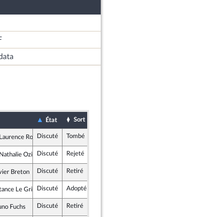
F
data
Sort
Date d'examen
Examiné par
État
Discuté
Tombé
4 mars 2025
Commission des affaires étrangères
aurence Robert-Dehault
lement National
Discuté
Rejeté
4 mars 2025
Commission des affaires étrangères
athalie Oziol
ce insoumise - Nouveau Front Populaire
Discuté
Retiré
4 mars 2025
Commission des affaires étrangères
vier Breton
Républicaine
Discuté
Adopté
4 mars 2025
Commission des affaires étrangères
nce Le Grip, rapporteure
Discuté
Retiré
4 mars 2025
Commission des affaires étrangères
uno Fuchs
mocrates