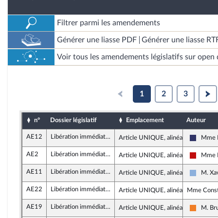
Filtrer parmi les amendements
Générer une liasse PDF
Générer une liasse RT
Voir tous les amendements législatifs sur open 
1
2
3
n°
Dossier législatif
Emplacement
Auteur
AE12
Libération immédiate de Boualem Sansal
Article UNIQUE, alinéa 35
Mme L
Rassemb
AE2
Libération immédiate de Boualem Sansal
Article UNIQUE, alinéa 31
Mme N
La Fran
AE11
Libération immédiate de Boualem Sansal
Article UNIQUE, alinéa 33
M. Xa
Droite 
AE22
Libération immédiate de Boualem Sansal
Article UNIQUE, alinéa 34
Mme Consta
AE19
Libération immédiate de Boualem Sansal
Article UNIQUE, alinéa 34
M. Br
Les Dé