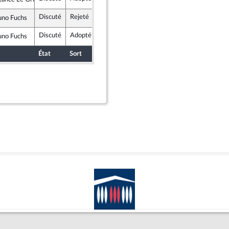
Discuté
Rejeté
4 mars 2025
Commission des affaires étrangères
uno Fuchs
mocrates
Discuté
Adopté
4 mars 2025
Commission des affaires étrangères
uno Fuchs
mocrates
État
Sort
Date d'examen
Examiné par