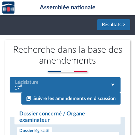
Accèder
Aller au contenu
Aller en bas de la page
Assemblée nationale
à la
page
d'accueil
Résultats >
Recherche dans la base des
amendements
Législature
e
17
Suivre les amendements en discussion
Dossier concerné / Organe
examinateur
Dossier législatif