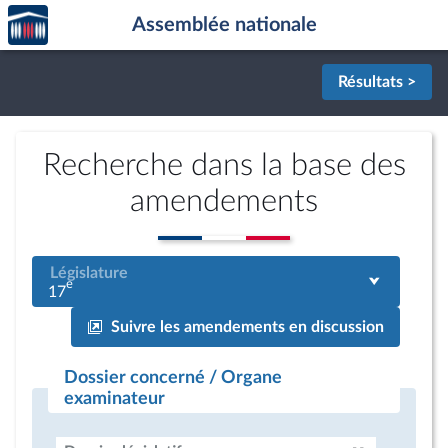
Accèder
Aller au contenu
Aller en bas de la page
Assemblée nationale
à la
page
d'accueil
Résultats >
Recherche dans la base des
amendements
Législature
e
17
Suivre les amendements en discussion
Dossier concerné / Organe
examinateur