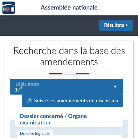
Accèder
Aller au contenu
Aller en bas de la page
Assemblée nationale
à la
page
d'accueil
Résultats >
Recherche dans la base des
amendements
Législature
e
17
Suivre les amendements en discussion
Dossier concerné / Organe
examinateur
Dossier législatif