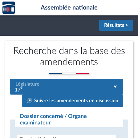
Accèder
Aller au contenu
Aller en bas de la page
Assemblée nationale
à la
page
d'accueil
Résultats >
Recherche dans la base des
amendements
Législature
e
17
Suivre les amendements en discussion
Dossier concerné / Organe
examinateur