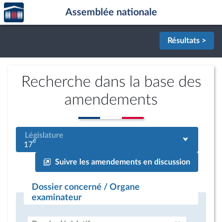
Accèder
Aller au contenu
Aller en bas de la page
Assemblée nationale
à la
page
d'accueil
Résultats >
Recherche dans la base des
amendements
Législature
e
17
Suivre les amendements en discussion
Dossier concerné / Organe
examinateur