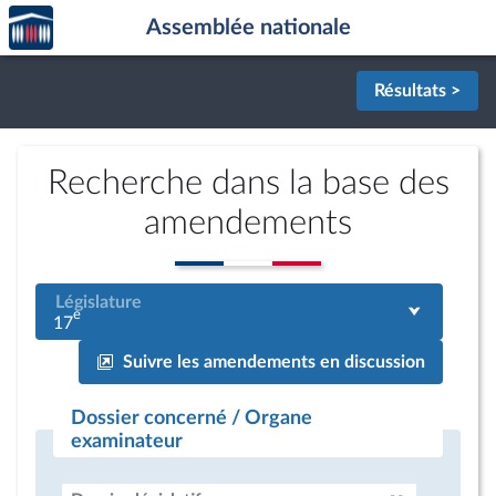
Accèder
Aller au contenu
Aller en bas de la page
Assemblée nationale
à la
page
d'accueil
Résultats >
Recherche dans la base des
amendements
Législature
e
17
Suivre les amendements en discussion
Dossier concerné / Organe
examinateur