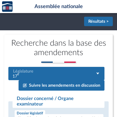
Accèder
Aller au contenu
Aller en bas de la page
Assemblée nationale
à la
page
d'accueil
Résultats >
Recherche dans la base des
amendements
Législature
e
17
Suivre les amendements en discussion
Dossier concerné / Organe
examinateur
Dossier législatif