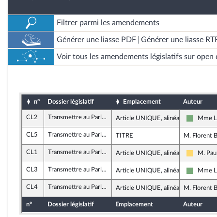
Filtrer parmi les amendements
Générer une liasse PDF
Générer une liasse RT
Voir tous les amendements législatifs sur open 
n°
Dossier législatif
Emplacement
Auteur
CL2
Transmettre au Parlement les avis du Conseil d’État sur les projets de loi
Article UNIQUE, alinéa 4
Mme Lé
Écologist
CL5
Transmettre au Parlement les avis du Conseil d’État sur les projets de loi
TITRE
M. Florent 
CL1
Transmettre au Parlement les avis du Conseil d’État sur les projets de loi
Article UNIQUE, alinéa 3
M. Pau
Libertés
CL3
Transmettre au Parlement les avis du Conseil d’État sur les projets de loi
Article UNIQUE, alinéa 3
Mme Lé
Écologist
CL4
Transmettre au Parlement les avis du Conseil d’État sur les projets de loi
Article UNIQUE, alinéa 4
M. Florent 
n°
Dossier législatif
Emplacement
Auteur