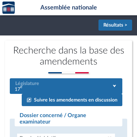
Accèder
Aller au contenu
Aller en bas de la page
Assemblée nationale
à la
page
d'accueil
Résultats >
Recherche dans la base des
amendements
Législature
e
17
Suivre les amendements en discussion
Dossier concerné / Organe
examinateur