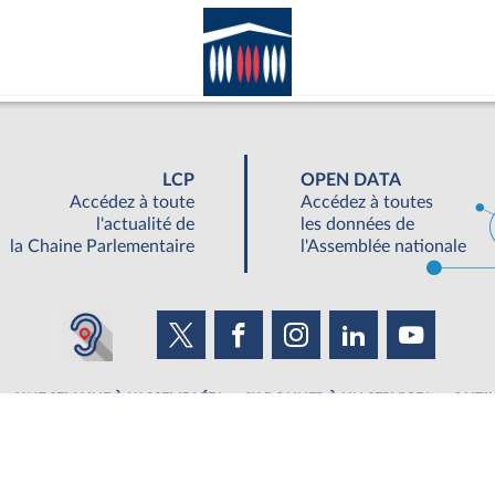
LCP
OPEN DATA
Accédez à toute
Accédez à toutes
l'actualité de
les données de
la Chaine Parlementaire
l'Assemblée nationale
UNE SEMAINE À L'ASSEMBLÉE
S'ABONNER À UN SERVICE
OUTIL
©Tous droits réservés Assemblée nationale 2019
|
Accessibilité : partiellement conforme
|
Contacter le webmestre
|
Fils RSS
|
Ge
ée nationale - 126 Rue de l'Université, 75355 Paris 07 SP - Standard 01 40 