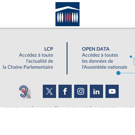
LCP
OPEN DATA
Accédez à toute
Accédez à toutes
l'actualité de
les données de
la Chaine Parlementaire
l'Assemblée nationale
UNE SEMAINE À L'ASSEMBLÉE
S'ABONNER À UN SERVICE
OUTIL
©Tous droits réservés Assemblée nationale 2019
|
Accessibilité : partiellement conforme
|
Contacter le webmestre
|
Fils RSS
|
Ge
ée nationale - 126 Rue de l'Université, 75355 Paris 07 SP - Standard 01 40 