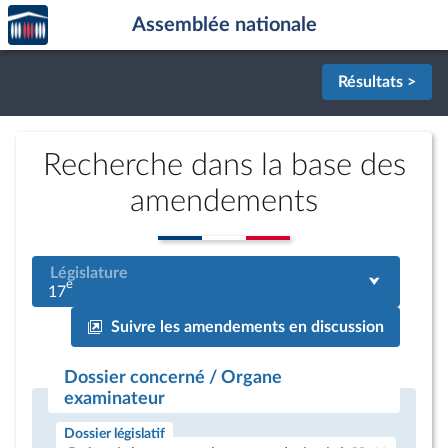
Accèder
Aller au contenu
Aller en bas de la page
Assemblée nationale
à la
page
d'accueil
Résultats >
Recherche dans la base des
amendements
Législature
e
17
Suivre les amendements en discussion
Dossier concerné / Organe
examinateur
Dossier législatif