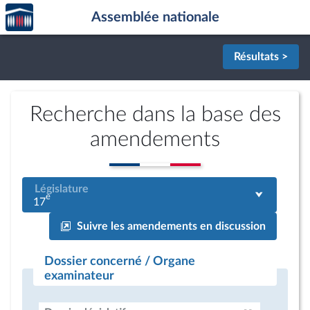
Accèder
Aller au contenu
Aller en bas de la page
Assemblée nationale
à la
page
d'accueil
Résultats >
Recherche dans la base des
amendements
Législature
e
17
Suivre les amendements en discussion
Dossier concerné / Organe
examinateur