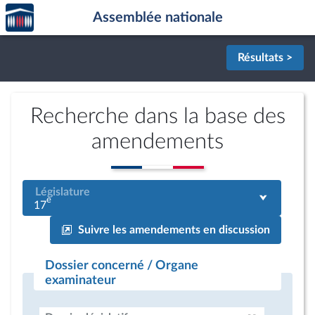
Accèder
Aller au contenu
Aller en bas de la page
Assemblée nationale
à la
page
d'accueil
Résultats >
Recherche dans la base des
amendements
Législature
e
17
Suivre les amendements en discussion
Dossier concerné / Organe
examinateur