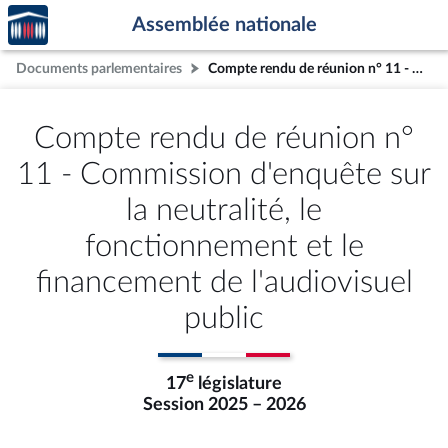
Accèder
Aller au contenu
Aller en bas de la page
Assemblée nationale
à la
page
Documents parlementaires
Compte rendu de réunion n° 11 - Commission d'enquête sur la neutralité, le fonctionnement et le financement de l'audiovisuel public
d'accueil
Compte rendu de réunion n°
11 - Commission d'enquête sur
la neutralité, le
fonctionnement et le
financement de l'audiovisuel
public
e
17
législature
Session 2025 – 2026