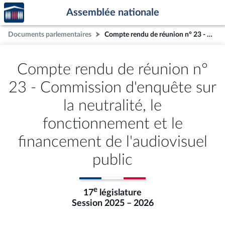
Accèder
Aller au contenu
Aller en bas de la page
Assemblée nationale
à la
page
Documents parlementaires
Compte rendu de réunion n° 23 - Commission d'enquête sur la neutralité, le fonctionnement et le financement de l'audiovisuel public
d'accueil
Compte rendu de réunion n°
23 - Commission d'enquête sur
la neutralité, le
fonctionnement et le
financement de l'audiovisuel
public
e
17
législature
Session 2025 – 2026