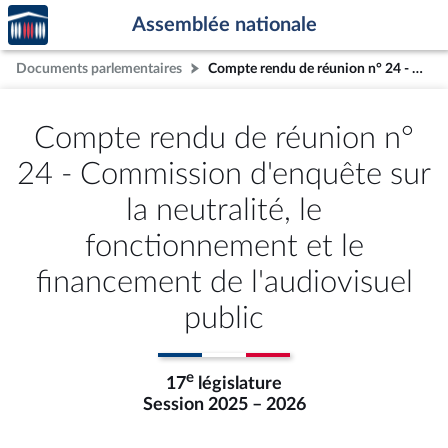
Accèder
Aller au contenu
Aller en bas de la page
Assemblée nationale
à la
page
Documents parlementaires
Compte rendu de réunion n° 24 - Commission d'enquête sur la neutralité, le fonctionnement et le financement de l'audiovisuel public
d'accueil
Compte rendu de réunion n°
24 - Commission d'enquête sur
la neutralité, le
fonctionnement et le
financement de l'audiovisuel
public
e
17
législature
Session 2025 – 2026