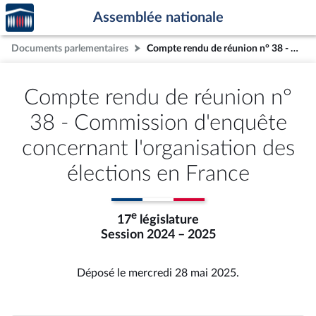
Accèder
Aller au contenu
Aller en bas de la page
Assemblée nationale
à la
page
Documents parlementaires
Compte rendu de réunion n° 38 - Commission d'enquête concernant l'organisation des élections en France
d'accueil
Compte rendu de réunion n°
38 - Commission d'enquête
concernant l'organisation des
élections en France
e
17
législature
Session 2024 – 2025
Déposé le mercredi 28 mai 2025.