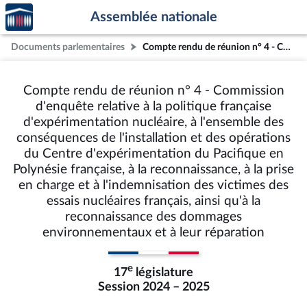
Accèder
Aller au contenu
Aller en bas de la page
Assemblée nationale
à la
page
Documents parlementaires
Compte rendu de réunion n° 4 - Commission d'enquête relative à la politique française d'expérimentation nucléaire, à l'ensemble des conséquences de l'installation et des opérations du Centre d'expérimentation du Pacifique en Polynésie française, à la reconnaissance, à la prise en charge et à l'indemnisation des victimes des essais nucléaires français, ainsi qu'à la reconnaissance des dommages environnementaux et à leur réparation
d'accueil
Compte rendu de réunion n° 4 - Commission
d'enquête relative à la politique française
d'expérimentation nucléaire, à l'ensemble des
conséquences de l'installation et des opérations
du Centre d'expérimentation du Pacifique en
Polynésie française, à la reconnaissance, à la prise
en charge et à l'indemnisation des victimes des
essais nucléaires français, ainsi qu'à la
reconnaissance des dommages
environnementaux et à leur réparation
e
17
législature
Session 2024 – 2025