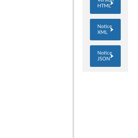
Version
HTML
Notice
XML
Notice
JSON