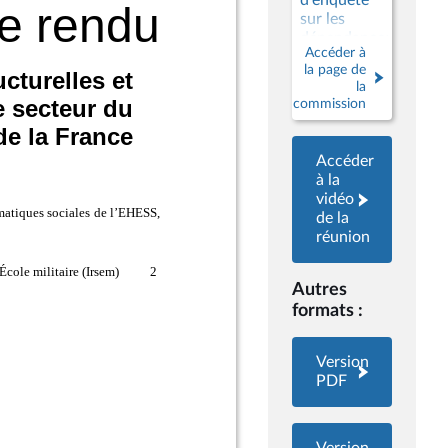
d'enquête
sur les
dépendances
Accéder à
structurelles
la page de
et les
la
vulnérabilités
commission
systémiques
dans le
secteur du
Accéder
numérique
à la
et les
vidéo
risques
de la
pour
réunion
l’indépendance
de la France
Autres
formats :
Version
PDF