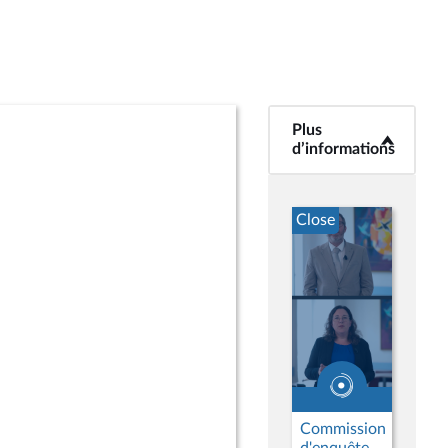
Plus
<b>Plus
d’informations</b>
d’informations
Close
Commission