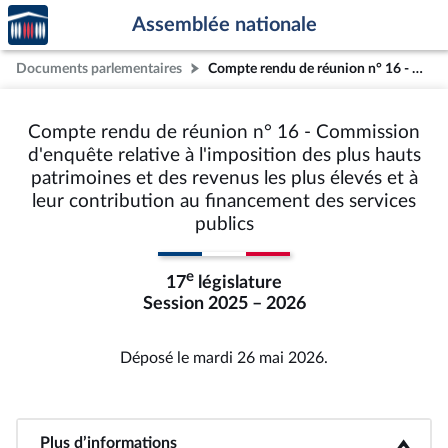
Accèder
Aller au contenu
Aller en bas de la page
Assemblée nationale
à la
page
Documents parlementaires
Compte rendu de réunion n° 16 - Commission d'enquête relative à l'imposition des plus hauts patrimoines et des revenus les plus élevés et à leur contribution au financement des services publics
d'accueil
Compte rendu de réunion n° 16 - Commission
d'enquête relative à l'imposition des plus hauts
patrimoines et des revenus les plus élevés et à
leur contribution au financement des services
publics
e
17
législature
Session 2025 – 2026
Déposé le mardi 26 mai 2026.
Plus d’informations
<b>Plus d’informations</b>