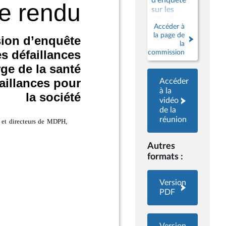
d'enquête
sur les
défaillances
Accéder à
des
la page de
politiques
la
publiques
commission
de prise en
charge de la
santé
Accéder
mentale et
à la
du
vidéo
handicap et
de la
les coûts de
réunion
ces
défaillances
pour la
Autres
société
formats :
Version
PDF