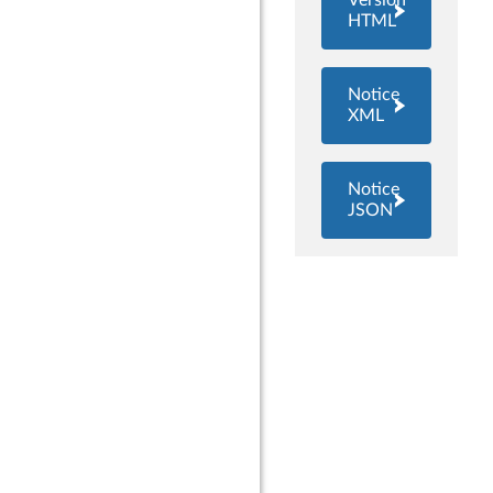
Version
HTML
Notice
XML
Notice
JSON