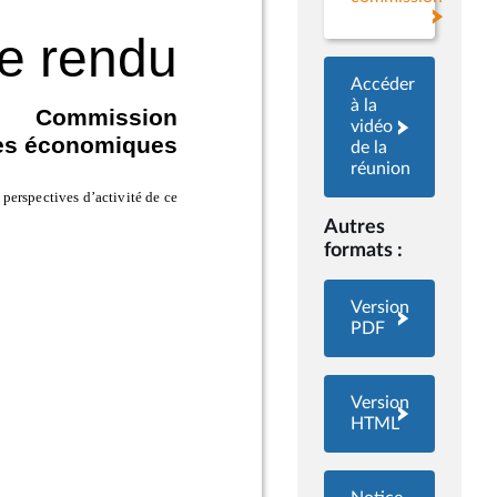
Accéder
à la
vidéo
de la
réunion
Autres
formats :
Version
PDF
Version
HTML