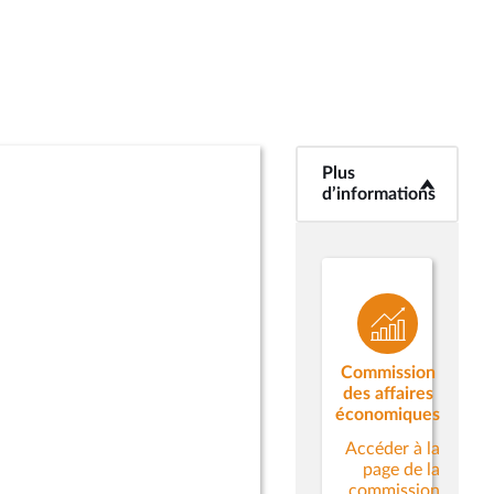
Plus
<b>Plus
d’informations</b>
d’informations
Commission
des affaires
économiques
Accéder à la
page de la
commission