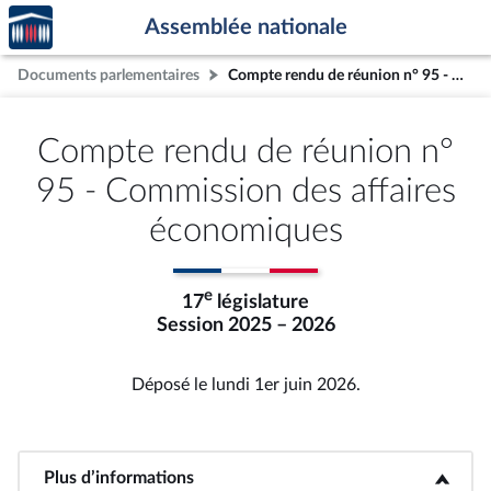
Accèder
Aller au contenu
Aller en bas de la page
Assemblée nationale
à la
page
Documents parlementaires
Compte rendu de réunion n° 95 - Commission des affaires économiques
d'accueil
Compte rendu de réunion n°
95 - Commission des affaires
économiques
e
17
législature
Session 2025 – 2026
Déposé le lundi 1er juin 2026.
Plus d’informations
<b>Plus d’informations</b>