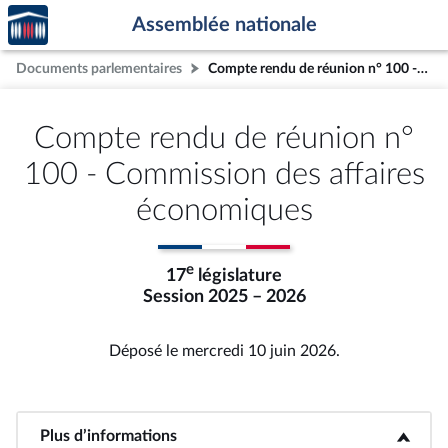
Accèder
Aller au contenu
Aller en bas de la page
Assemblée nationale
à la
page
Documents parlementaires
Compte rendu de réunion n° 100 - Commission des affaires économiques
d'accueil
Compte rendu de réunion n°
100 - Commission des affaires
économiques
e
17
législature
Session 2025 – 2026
Déposé le mercredi 10 juin 2026.
Plus d’informations
<b>Plus d’informations</b>