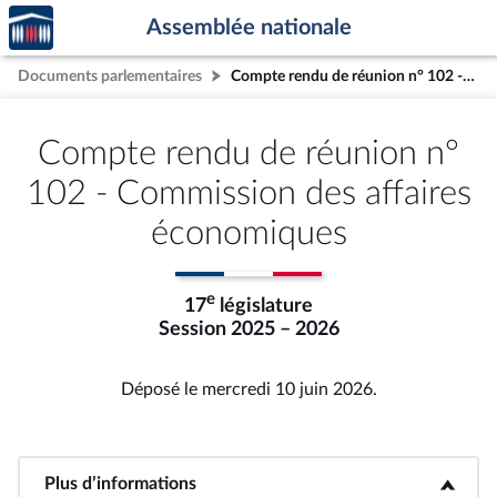
Accèder
Aller au contenu
Aller en bas de la page
Assemblée nationale
à la
page
Documents parlementaires
Compte rendu de réunion n° 102 - Commission des affaires économiques
d'accueil
Compte rendu de réunion n°
102 - Commission des affaires
économiques
e
17
législature
Session 2025 – 2026
Déposé le mercredi 10 juin 2026.
Plus d’informations
<b>Plus d’informations</b>