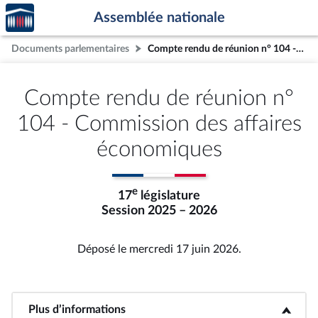
Accèder
Aller au contenu
Aller en bas de la page
Assemblée nationale
à la
page
Documents parlementaires
Compte rendu de réunion n° 104 - Commission des affaires économiques
d'accueil
Compte rendu de réunion n°
104 - Commission des affaires
économiques
e
17
législature
Session 2025 – 2026
Déposé le mercredi 17 juin 2026.
Plus d’informations
<b>Plus d’informations</b>