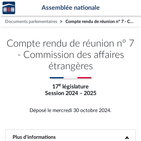
Accèder
Aller au contenu
Aller en bas de la page
Assemblée nationale
à la
page
Documents parlementaires
Compte rendu de réunion n° 7 - Commission des affaires étrangères
d'accueil
Compte rendu de réunion n° 7
- Commission des affaires
étrangères
e
17
législature
Session 2024 – 2025
Déposé le mercredi 30 octobre 2024.
Plus d’informations
<b>Plus d’informations</b>