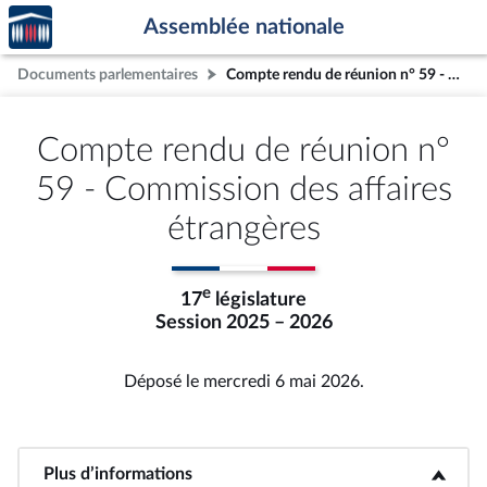
Accèder
Aller au contenu
Aller en bas de la page
Assemblée nationale
à la
page
Documents parlementaires
Compte rendu de réunion n° 59 - Commission des affaires étrangères
d'accueil
Compte rendu de réunion n°
59 - Commission des affaires
étrangères
e
17
législature
Session 2025 – 2026
Déposé le mercredi 6 mai 2026.
Plus d’informations
<b>Plus d’informations</b>