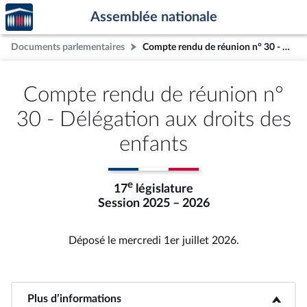
Accèder
Aller au contenu
Aller en bas de la page
Assemblée nationale
à la
page
Documents parlementaires
Compte rendu de réunion n° 30 - Délégation aux droits des enfants
d'accueil
Compte rendu de réunion n°
30 - Délégation aux droits des
enfants
e
17
législature
Session 2025 – 2026
Déposé le mercredi 1er juillet 2026.
Plus d’informations
<b>Plus d’informations</b>