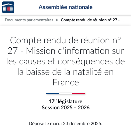
Accèder
Aller au contenu
Aller en bas de la page
Assemblée nationale
à la
page
Documents parlementaires
Compte rendu de réunion n° 27 - Mission d'information sur les causes et conséquences de la baisse de la natalité en France
d'accueil
Compte rendu de réunion n°
27 - Mission d'information sur
les causes et conséquences de
la baisse de la natalité en
France
e
17
législature
Session 2025 – 2026
Déposé le mardi 23 décembre 2025.