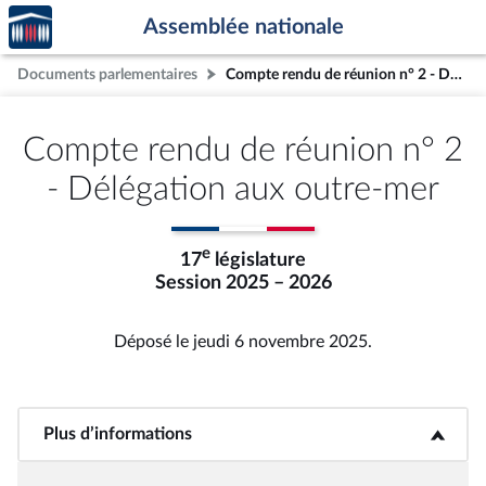
Accèder
Aller au contenu
Aller en bas de la page
Assemblée nationale
à la
page
Documents parlementaires
Compte rendu de réunion n° 2 - Délégation aux outre-mer
d'accueil
Compte rendu de réunion n° 2
- Délégation aux outre-mer
e
17
législature
Session 2025 – 2026
Déposé le jeudi 6 novembre 2025.
Plus d’informations
<b>Plus d’informations</b>