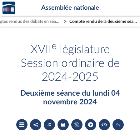
Accèder
Aller au contenu
Aller en bas de la page
Assemblée nationale
à la
page
Comptes rendus des débats en séance
Compte rendu de la deuxième séance du lundi 04 novembre 2024
d'accueil
e
XVII
législature
Session ordinaire de
2024-2025
Deuxième séance du lundi 04
novembre 2024
Ouvrir
Partager
Accéder
Les
Accéder
le
le
au
dossiers
au
sommaire
compte
document
législatifs
cahier
rendu
PDF
associés
bleu