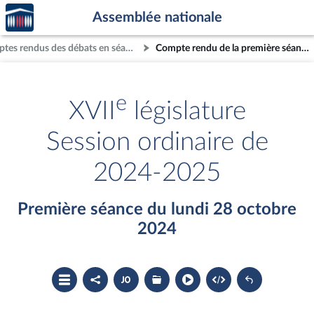
Accèder
Aller au contenu
Aller en bas de la page
Assemblée nationale
à la
page
Comptes rendus des débats en séance
Compte rendu de la première séance du lundi 28 octobre 2024
d'accueil
e
XVII
législature
Session ordinaire de
2024-2025
Première séance du lundi 28 octobre
2024
Ouvrir
Partager
Accéder
Les
le
le
au
dossiers
sommaire
compte
document
législatifs
rendu
PDF
associés