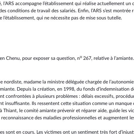
é, l’ARS accompagne l’établissement qui réalise actuellement un 
des conditions de travail des salariés. Enfin, l’ARS s’est montrée 
e l’établissement, qui ne nécessite pas de mise sous tutelle.
o
ien Chenu, pour exposer sa question, n
267, relative à l’amiante.
e nordiste, madame la ministre déléguée chargée de l’autonomie
amiante. Depuis la création, en 1998, du fonds d’indemnisation d
sont confrontées à plusieurs problèmes : délais excessifs, procéd
t insuffisante. Ils ressentent cette situation comme un manque d
 Thiant, le comité amiante prévenir et réparer aide, guide les vict
a reconnaissance des maladies professionnelles et augmentent les 
ires sont en cours. Les victimes ont un sentiment très fort d’injust