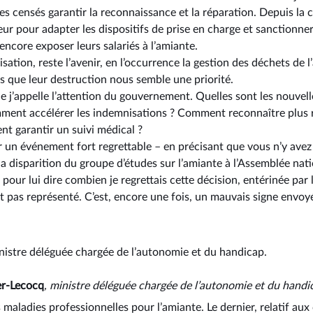
ues censés garantir la reconnaissance et la réparation. Depuis la cr
r pour adapter les dispositifs de prise en charge et sanctionner
ncore exposer leurs salariés à l’amiante.
isation, reste l’avenir, en l’occurrence la gestion des déchets de 
rs que leur destruction nous semble une priorité.
e j’appelle l’attention du gouvernement. Quelles sont les nouvell
omment accélérer les indemnisations ? Comment reconnaître plus
t garantir un suivi médical ?
er un événement fort regrettable –⁠ en précisant que vous n’y ave
la disparition du groupe d’études sur l’amiante à l’Assemblée natio
pour lui dire combien je regrettais cette décision, entérinée par
t pas représenté. C’est, encore une fois, un mauvais signe envoy
nistre déléguée chargée de l’autonomie et du handicap.
er-Lecocq
, ministre déléguée chargée de l’autonomie et du handi
es maladies professionnelles pour l’amiante. Le dernier, relatif au