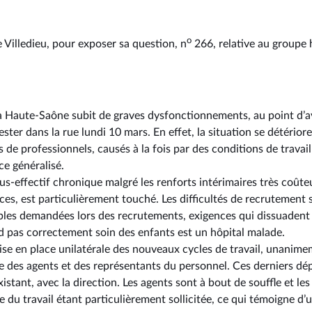
o
 Villedieu, pour exposer sa question, n
266, relative au groupe 
la Haute-Saône subit de graves dysfonctionnements, au point d’a
ster dans la rue lundi 10 mars. En effet, la situation se détério
e professionnels, causés à la fois par des conditions de travail d
ce généralisé.
ous-effectif chronique malgré les renforts intérimaires très coûte
es, est particulièrement touché. Les difficultés de recrutement s
les demandées lors des recrutements, exigences qui dissuadent l
d pas correctement soin des enfants est un hôpital malade.
mise en place unilatérale des nouveaux cycles de travail, unanime
re des agents et des représentants du personnel. Ces derniers dé
xistant, avec la direction. Les agents sont à bout de souffle et le
e du travail étant particulièrement sollicitée, ce qui témoigne d