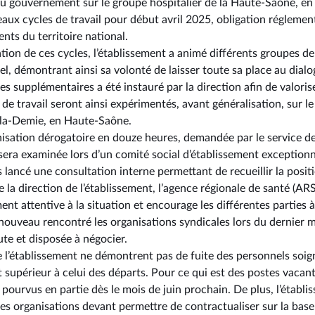
u gouvernement sur le groupe hospitalier de la Haute-Saône, en p
aux cycles de travail pour début avril 2025, obligation réglement
nts du territoire national.
ation de ces cycles, l’établissement a animé différents groupes de 
, démontrant ainsi sa volonté de laisser toute sa place au dialog
s supplémentaires a été instauré par la direction afin de valori
 de travail seront ainsi expérimentés, avant généralisation, sur le
-la-Demie, en Haute-Saône.
isation dérogatoire en douze heures, demandée par le service de 
sera examinée lors d’un comité social d’établissement exceptionne
rs lancé une consultation interne permettant de recueillir la posi
de la direction de l’établissement, l’agence régionale de santé (
nt attentive à la situation et encourage les différentes parties à
 à nouveau rencontré les organisations syndicales lors du dernie
oute et disposée à négocier.
l’établissement ne démontrent pas de fuite des personnels soig
 supérieur à celui des départs. Pour ce qui est des postes vacants
e pourvus en partie dès le mois de juin prochain. De plus, l’établi
s organisations devant permettre de contractualiser sur la base