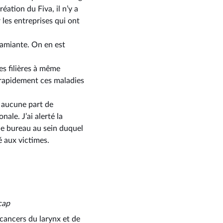
éation du Fiva, il n’y a
 les entreprises qui ont
l’amiante. On en est
es filières à même
 rapidement ces maladies
z aucune part de
nale. J’ai alerté la
 le bureau au sein duquel
é aux victimes.
cap
x cancers du larynx et de