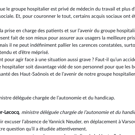
ue le groupe hospitalier est privé de médecin du travail et plus d
 sociale. Et, pour couronner le tout, certains acquis sociaux ont
la prise en charge des patients et sur l’avenir du groupe hospital
sent fait de son mieux pour assurer aux usagers la meilleure pri
mais il ne peut indéfiniment pallier les carences constatées, surto
tendu et d’être méprisé.
 pour agir face à une situation aussi grave ? Faut-il qu’un accid
e hospitalier soit davantage vidé de son personnel pour que les 
a santé des Haut-Saônois et de l’avenir de notre groupe hospitalier
nistre déléguée chargée de l’autonomie et du handicap.
er-Lecocq
, ministre déléguée chargée de l’autonomie et du handi
oir excuser l’absence de Yannick Neuder, en déplacement à Varsovi
re question qu’il a étudiée attentivement.