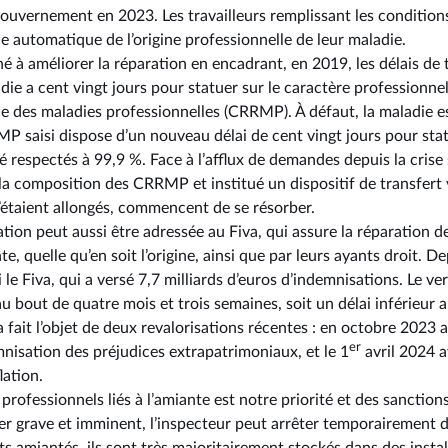
e gouvernement en 2023. Les travailleurs remplissant les condition
e automatique de l’origine professionnelle de leur maladie.
à améliorer la réparation en encadrant, en 2019, les délais de tr
ie a cent vingt jours pour statuer sur le caractère professionnel
e des maladies professionnelles (CRRMP). À défaut, la maladie e
MP saisi dispose d’un nouveau délai de cent vingt jours pour stat
é respectés à 99,9 %. Face à l’afflux de demandes depuis la crise s
a composition des CRRMP et institué un dispositif de transfert 
s’étaient allongés, commencent de se résorber.
on peut aussi être adressée au Fiva, qui assure la réparation de
te, quelle qu’en soit l’origine, ainsi que par leurs ayants droit. D
 le Fiva, qui a versé 7,7 milliards d’euros d’indemnisations. Le v
 bout de quatre mois et trois semaines, soit un délai inférieur 
a fait l’objet de deux revalorisations récentes : en octobre 2023
er
isation des préjudices extrapatrimoniaux, et le 1
avril 2024 a
lation.
professionnels liés à l’amiante est notre priorité et des sanction
ger grave et imminent, l’inspecteur peut arrêter temporairement 