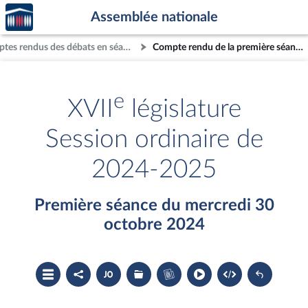
Accèder
Aller au contenu
Aller en bas de la page
Assemblée nationale
à la
page
Comptes rendus des débats en séance
Compte rendu de la première séance du mercredi 30 octobre 2024
d'accueil
e
XVII
législature
Session ordinaire de
2024-2025
Première séance du mercredi 30
octobre 2024
Ouvrir
Partager
Accéder
Les
Accéder
le
le
au
dossiers
au
sommaire
compte
document
législatifs
cahier
rendu
PDF
associés
bleu