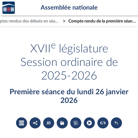
Accèder
Aller au contenu
Aller en bas de la page
Assemblée nationale
à la
page
Comptes rendus des débats en séance
Compte rendu de la première séance du lundi 26 janvier 2026
d'accueil
e
XVII
législature
Session ordinaire de
2025-2026
Première séance du lundi 26 janvier
2026
Ouvrir
Partager
Accéder
Les
Accéder
le
le
au
dossiers
au
sommaire
compte
document
législatifs
cahier
rendu
PDF
associés
bleu