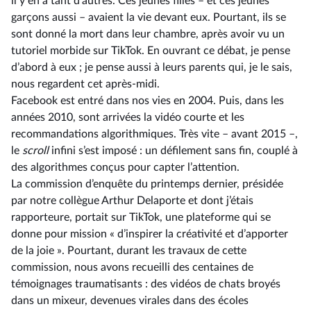
il y en a tant d’autres. Ces jeunes filles –⁠ et ces jeunes
garçons aussi – avaient la vie devant eux. Pourtant, ils se
sont donné la mort dans leur chambre, après avoir vu un
tutoriel morbide sur TikTok. En ouvrant ce débat, je pense
d’abord à eux ; je pense aussi à leurs parents qui, je le sais,
nous regardent cet après-midi.
Facebook est entré dans nos vies en 2004. Puis, dans les
années 2010, sont arrivées la vidéo courte et les
recommandations algorithmiques. Très vite –⁠ avant 2015 –,
le
scroll
infini s’est imposé : un défilement sans fin, couplé à
des algorithmes conçus pour capter l’attention.
La commission d’enquête du printemps dernier, présidée
par notre collègue Arthur Delaporte et dont j’étais
rapporteure, portait sur TikTok, une plateforme qui se
donne pour mission « d’inspirer la créativité et d’apporter
de la joie ». Pourtant, durant les travaux de cette
commission, nous avons recueilli des centaines de
témoignages traumatisants : des vidéos de chats broyés
dans un mixeur, devenues virales dans des écoles