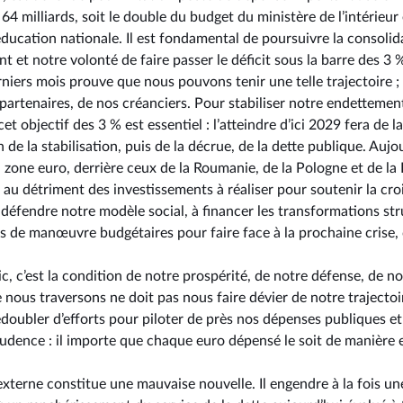
64 milliards, soit le double du budget du ministère de l’intérieur 
éducation nationale. Il est fondamental de poursuivre la consolid
 et notre volonté de faire passer le déficit sous la barre des 3 
niers mois prouve que nous pouvons tenir une telle trajectoire ; il
 partenaires, de nos créanciers. Pour stabiliser notre endettemen
 objectif des 3 % est essentiel : l’atteindre d’ici 2029 fera de l
de la stabilisation, puis de la décrue, de la dette publique. Aujou
 zone euro, derrière ceux de la Roumanie, de la Pologne et de la 
r au détriment des investissements à réaliser pour soutenir la c
défendre notre modèle social, à financer les transformations str
s de manœuvre budgétaires pour faire face à la prochaine crise, 
ic, c’est la condition de notre prospérité, de notre défense, de n
nous traversons ne doit pas nous faire dévier de notre trajectoir
redoubler d’efforts pour piloter de près nos dépenses publiques e
udence : il importe que chaque euro dépensé le soit de manière e
xterne constitue une mauvaise nouvelle. Il engendre à la fois une