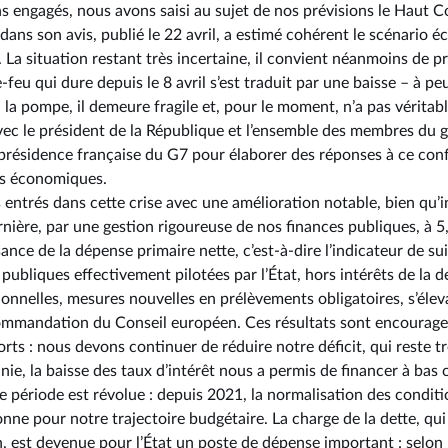
engagés, nous avons saisi au sujet de nos prévisions le Haut Co
dans son avis, publié le 22 avril, a estimé cohérent le scénario 
a situation restant très incertaine, il convient néanmoins de pr
e-feu qui dure depuis le 8 avril s’est traduit par une baisse –⁠ à 
 à la pompe, il demeure fragile et, pour le moment, n’a pas vérit
vec le président de la République et l’ensemble des membres du
présidence française du G7 pour élaborer des réponses à ce confl
es économiques.
entrés dans cette crise avec une amélioration notable, bien qu’in
rnière, par une gestion rigoureuse de nos finances publiques, à 
ance de la dépense primaire nette, c’est-à-dire l’indicateur de su
ubliques effectivement pilotées par l’État, hors intérêts de la d
ionnelles, mesures nouvelles en prélèvements obligatoires, s’élev
ommandation du Conseil européen. Ces résultats sont encourage
orts : nous devons continuer de réduire notre déficit, qui reste t
ie, la baisse des taux d’intérêt nous a permis de financer à bas
te période est révolue : depuis 2021, la normalisation des condi
nne pour notre trajectoire budgétaire. La charge de la dette, qu
n, est devenue pour l’État un poste de dépense important : selon l