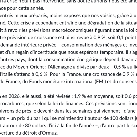
 la crise n’était pas intervenue, sans doute aurions-nous été ame
nce pour cette année.
entrés mieux préparés, moins exposés que nos voisins, grâce à 
né. Cette crise a cependant entraîné une dégradation de la sit
t à revoir les prévisions macroéconomiques figurant dans la loi 
tre prévision de croissance est ainsi revue à 0,9 %, soit 0,1 point
la demande intérieure privée –⁠ consommation des ménages et inve
 et d’un regain d’incertitude que nous espérons temporaire. Il s’ag
autres pays, dont la consommation énergétique dépend davanta
e du Moyen-Orient : l’Allemagne a divisé par deux –⁠ 0,5 % au li
’Italie s’attend à 0,6 %. Pour la France, une croissance de 0,9 
de France, du Fonds monétaire international (FMI) et du consen
n en 2026, elle aussi, a été révisée : 1,9 % en moyenne, soit 0,6 p
drocarbures, que selon la loi de finances. Ces prévisions sont f
vrons de près le devenir dans les semaines qui viennent : d’une 
s –⁠ un prix du baril qui se maintiendrait autour de 100 dollars 
it autour de 80 dollars d’ici à la fin de l’année –, d’autre part le 
verture du détroit d’Ormuz.