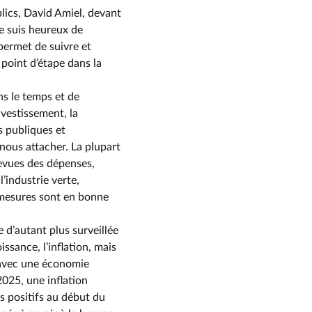
lics, David Amiel, devant
e suis heureux de
permet de suivre et
point d’étape dans la
ns le temps et de
nvestissement, la
s publiques et
 nous attacher. La plupart
revues des dépenses,
l’industrie verte,
s mesures sont en bonne
e d’autant plus surveillée
ssance, l’inflation, mais
e avec une économie
2025, une inflation
s positifs au début du