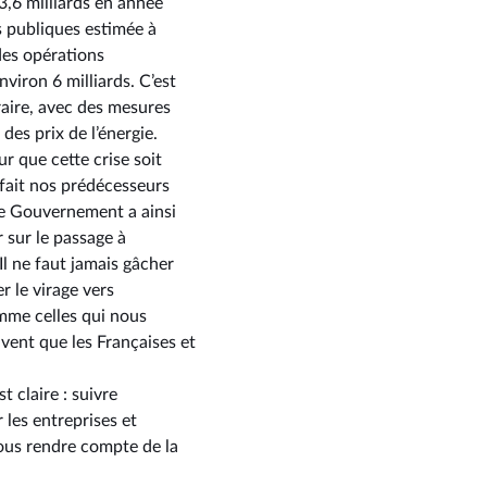
3,6 milliards en année
s publiques estimée à
 des opérations
nviron 6 milliards. C’est
raire, avec des mesures
des prix de l’énergie.
r que cette crise soit
fait nos prédécesseurs
 le Gouvernement a ainsi
 sur le passage à
Il ne faut jamais gâcher
r le virage vers
omme celles qui nous
ent que les Françaises et
t claire : suivre
r les entreprises et
vous rendre compte de la