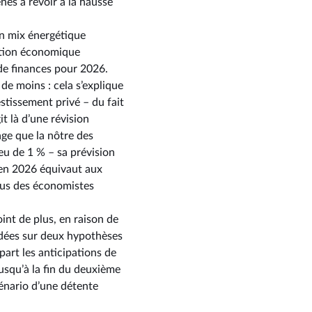
nés à revoir à la hausse
un mix énergétique
uation économique
de finances pour 2026.
 de moins : cela s’explique
stissement privé – du fait
it là d’une révision
ge que la nôtre des
eu de 1 % – sa prévision
% en 2026 équivaut aux
sus des économistes
oint de plus, en raison de
ondées sur deux hypothèses
part les anticipations de
jusqu’à la fin du deuxième
scénario d’une détente