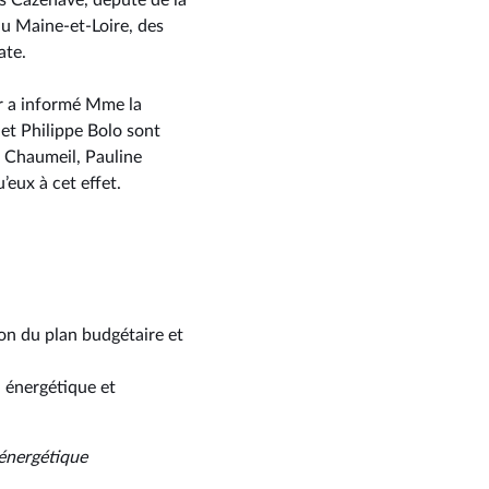
s Cazenave, député de la
u Maine-et-Loire, des
ate.
ur a informé Mme la
et Philippe Bolo sont
d Chaumeil, Pauline
eux à cet effet.
ion du plan budgétaire et
, énergétique et
 énergétique