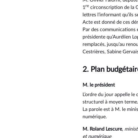
M. Olivier Falorni, député
re
1
circonscription de la 
lettres l’informant qu’il
Acte est donné de ces démi
Par des communications en
présidente qu’Aurélien Lo
remplacés, jusqu’au reno
Cestrières, Sabine Gervai
2.
Plan budgétair
M. le président
L’ordre du jour appelle le
structurel à moyen terme
La parole est à M. le mini
numérique.
M. Roland Lescure
, minis
et numérique