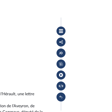
Ouvrir
le
sommaire
Partager
le
compte
Accéder
rendu
au
document
Accéder
PDF
au
du
cahier
compte
bleu
rendu
l’Hérault, une lettre
ion de l’Aveyron, de