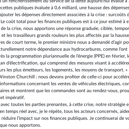
ù un renchérissement du service de la dette aujourd’hui évalué à 
recettes publiques évaluée à 0,6 milliard, une hausse des dépense
ut ajouter les dépenses directement associées à la crise : surcoûts
 Le coût total pour les finances publiques est à ce jour estimé à e
 de la crise, nous apportons une réponse graduée, ciblée, tempo
et les travailleurs grands rouleurs les plus affectés par la hausse 
es de court terme, le premier ministre nous a demandé d’agir pou
ucturellement notre dépendance aux hydrocarbures, comme l’ont 
ès la programmation pluriannuelle de l’énergie (PPE) en février,
lan d’électrification, qui comprend des mesures visant à accélérer
eurs les plus émetteurs, les logements, les moyens de transport. « 
Winston Churchill ; nous devons profiter de celle-ci pour accélére
es informations concernant les ventes de véhicules électriques, c
aires et montrent que les commandes sont au rendez-vous, prouv
et impératif.
vec toutes les parties prenantes, à cette crise, notre stratégie es
 en temps réel avec, je le répète, tous les acteurs concernés, aide
, réduire l’impact sur nos finances publiques. Je continuerai de 
 que nous apportons.