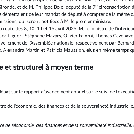
 de la 1
circonscription de la Charente-Maritime, de M. Thoma
e
Gironde, et de M. Philippe Bolo, député de la 7
circonscription d
s se démettaient de leur mandat de député à compter de la même d
ssions, qui seront notifiées à M. le premier ministre.
 date des 8, 10, 14 et 16 avril 2026, M. le ministre de l’intérie
pez-Liguori, Stéphane Mazars, Olivier Falorni, Thomas Cazenave 
uvellement de l’Assemblée nationale, respectivement par Bernar
s, Alexandra Martin et Patricia Maussion, élus en même temps qu’
e et structurel à moyen terme
 débat sur le rapport d’avancement annuel sur le suivi de l’exécut
.
stre de l’économie, des finances et de la souveraineté industrielle
tre de l’économie, des finances et de la souveraineté industrielle,