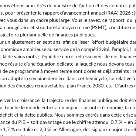
 nous étions aux côtés du ministre de l’action et des comptes pub
s, pour présenter le rapport d’avancement annuel (RAA) 2026 : j
ec vous dans un cadre plus large. Vous le savez, ce rapport, qui 
plan budgétaire et structurel à moyen terme (PSMT), constitue un 
ajectoire pluriannuelle de finances publiques.
ur un ajustement en sept ans, afin de lisser l’effort budgétaire da
onomique ambitieuse au service de la compétitivité, l’emploi, l’i
 là de vains mots ; l’équilibre entre redressement de nos finance
nce résulte d’une équation délicate, à laquelle nous devons tous
n de ce programme à moyen terme sont d’ores et déjà atteints : 
tion adopté la semaine dernière dans cet hémicycle, loi relative à 
ation des énergies renouvelables, plan France 2030, etc. D’autre
server la croissance, la trajectoire des finances publiques doit êtr
ui touche le monde entier a un impact sur notre économie, la croi
 déficit et la dette publics. Nous sommes entrés dans cette cris
ssance du PIB –⁠ soit davantage que le chiffre attendu, 0,7 % – en 
 1,7 % en Italie et 2,3 % en Allemagne, des signaux conjoncturel