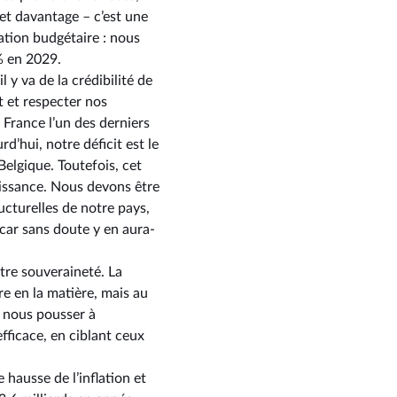
et davantage –⁠ c’est une
ation budgétaire : nous
% en 2029.
 y va de la crédibilité de
t et respecter nos
a France l’un des derniers
rd’hui, notre déficit est le
Belgique. Toutefois, cet
roissance. Nous devons être
ucturelles de notre pays,
car sans doute y en aura-
otre souveraineté. La
e en la matière, mais au
t nous pousser à
fficace, en ciblant ceux
 hausse de l’inflation et