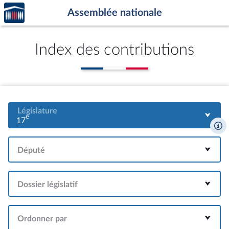
Accèder
Aller au contenu
Aller en bas de la page
Assemblée nationale
à la
page
d'accueil
Index des contributions
Législature
e
17
Député
Dossier législatif
Ordonner par