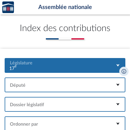
Accèder
Aller au contenu
Aller en bas de la page
Assemblée nationale
à la
page
d'accueil
Index des contributions
Législature
e
17
Député
Dossier législatif
Ordonner par