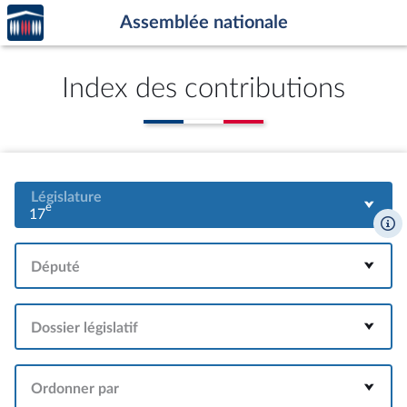
Accèder
Aller au contenu
Aller en bas de la page
Assemblée nationale
à la
page
d'accueil
Index des contributions
Législature
e
17
Député
Dossier législatif
Ordonner par