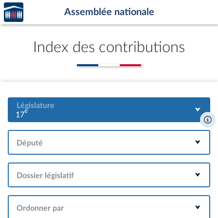
Accèder
Aller au contenu
Aller en bas de la page
Assemblée nationale
à la
page
d'accueil
Index des contributions
Législature
e
17
Député
Dossier législatif
Ordonner par