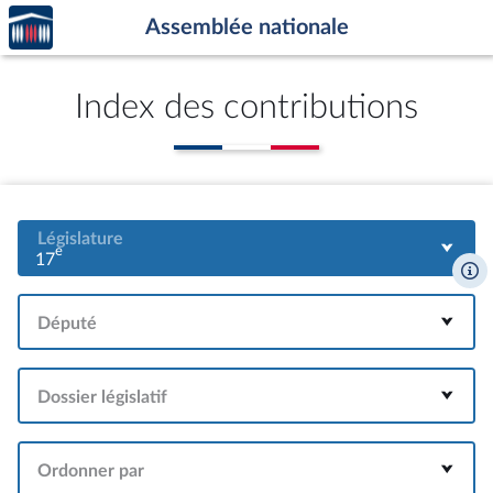
Accèder
Aller au contenu
Aller en bas de la page
Assemblée nationale
à la
page
d'accueil
Index des contributions
Législature
e
17
Député
Dossier législatif
Ordonner par