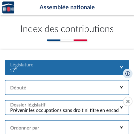
Accèder
Aller au contenu
Aller en bas de la page
Assemblée nationale
à la
page
d'accueil
Index des contributions
Législature
e
17
Député
Dossier législatif
Ordonner par