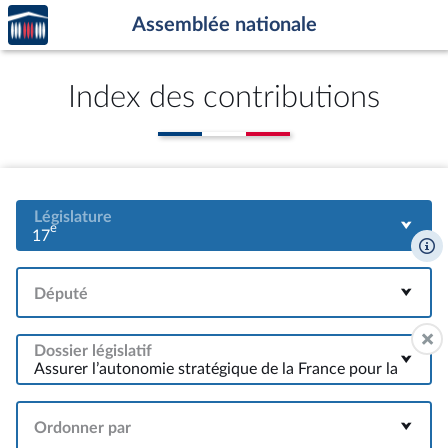
Accèder
Aller au contenu
Aller en bas de la page
Assemblée nationale
à la
page
d'accueil
Index des contributions
Législature
e
17
Député
Dossier législatif
Ordonner par