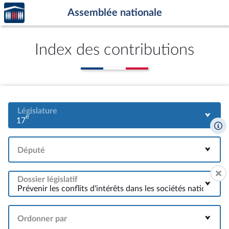
Accèder
Aller au contenu
Aller en bas de la page
Assemblée nationale
à la
page
d'accueil
Index des contributions
Législature
e
17
Député
Dossier législatif
Ordonner par