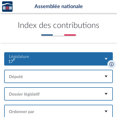
Accèder
Aller au contenu
Aller en bas de la page
Assemblée nationale
à la
page
d'accueil
Index des contributions
Législature
e
17
Député
Dossier législatif
Ordonner par